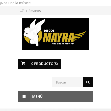
¡Nos une la música!
Llámanos
0
PRODUCTO(S)
MENÚ