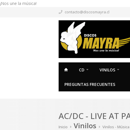
¡Nos une la música!
contacto@discosmayra.cl
CD
VINILOS
PREGUNTAS FRECUENTES
AC/DC - LIVE AT 
Vinilos
Inicio
Vinilos - Músic