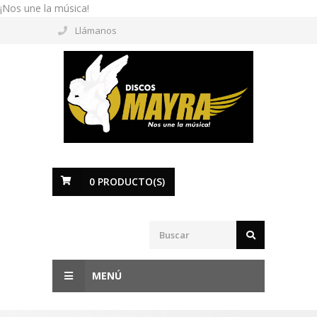
¡Nos une la música!
Llámanos
0
PRODUCTO(S)
MENÚ