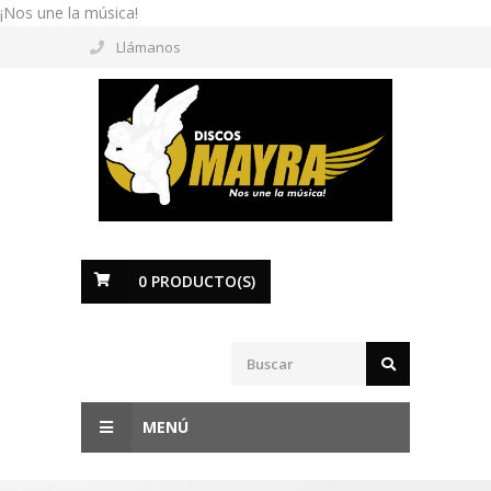
¡Nos une la música!
Llámanos
0
PRODUCTO(S)
MENÚ