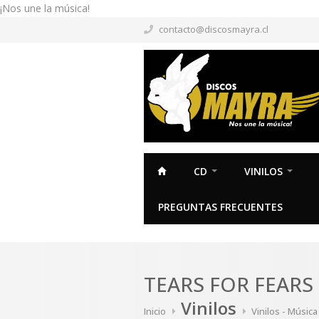
¡Nos une la música!
contacto@discosmayra.cl
CD
VINILOS
PREGUNTAS FRECUENTES
TEARS FOR FEARS -
Vinilos
Inicio
Vinilos - Músic