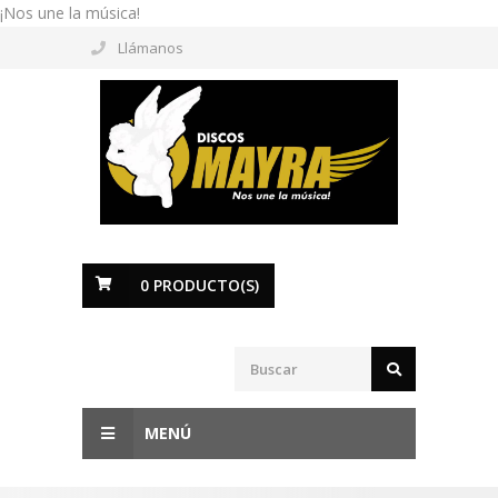
¡Nos une la música!
Llámanos
0
PRODUCTO(S)
MENÚ