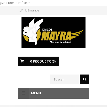
¡Nos une la música!
Llámanos
0
PRODUCTO(S)
MENÚ