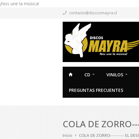
¡Nos une la música!
contacto@discosmayra.cl
CD
VINILOS
PREGUNTAS FRECUENTES
COLA DE ZORRO---
Inicio
COLA DE ZORRO--------- EL D