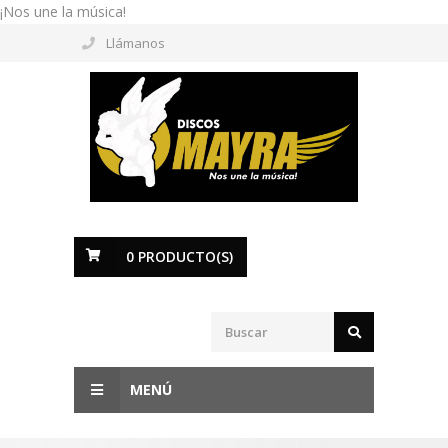
¡Nos une la música!
Llámanos
0
PRODUCTO(S)
MENÚ