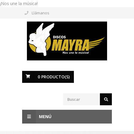
¡Nos une la música!
Llámanos
0
PRODUCTO(S)
MENÚ