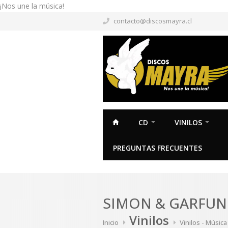
¡Nos une la música!
contacto@discosmayra.cl
CD
VINILOS
PREGUNTAS FRECUENTES
SIMON & GARFUN
Vinilos
Inicio
Vinilos - Músic