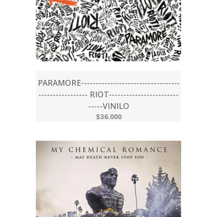
PARAMORE----------------------------------
----------------- RIOT------------------------
-----VINILO
$36.000