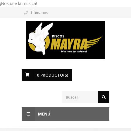
¡Nos une la música!
Llámanos
0
PRODUCTO(S)
MENÚ