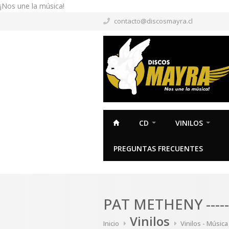
¡Nos une la música!
contacto@discosmayra.cl
CD
VINILOS
PREGUNTAS FRECUENTES
PAT METHENY ----
Vinilos
Inicio
Vinilos - Música