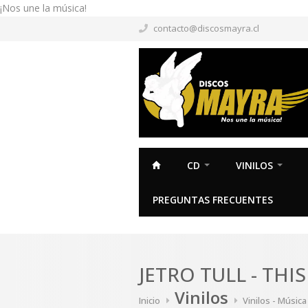
¡Nos une la música!
contacto@discosmayra.cl
CD
VINILOS
PREGUNTAS FRECUENTES
JETRO TULL - THI
Vinilos
Inicio
Vinilos - Músic