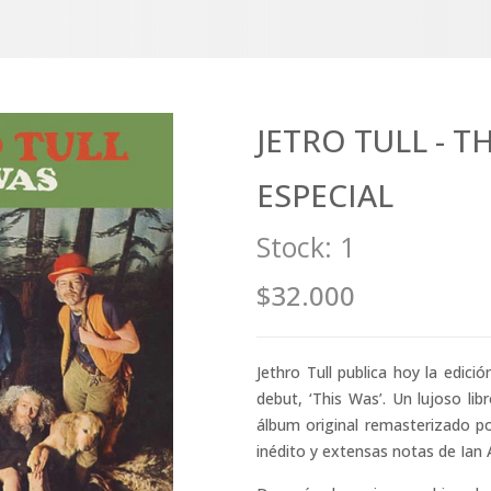
JETRO TULL - T
ESPECIAL
Stock:
1
$32.000
Jethro Tull publica hoy la edici
debut, ‘This Was’. Un lujoso li
álbum original remasterizado p
inédito y extensas notas de Ian