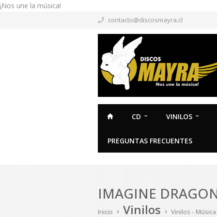
¡Nos une la música!
contacto@discosmayra.cl
CD
VINILOS
PREGUNTAS FRECUENTES
IMAGINE DRAGONS
Vinilos
Inicio
Vinilos - Músic