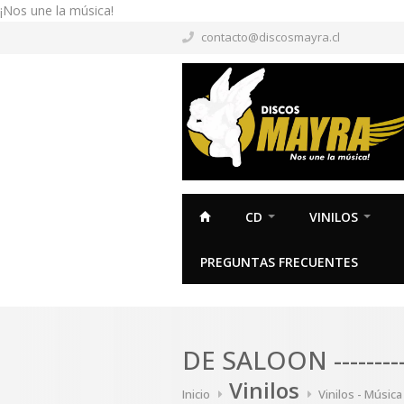
¡Nos une la música!
contacto@discosmayra.cl
CD
VINILOS
PREGUNTAS FRECUENTES
DE SALOON -------
Vinilos
Inicio
Vinilos - Música