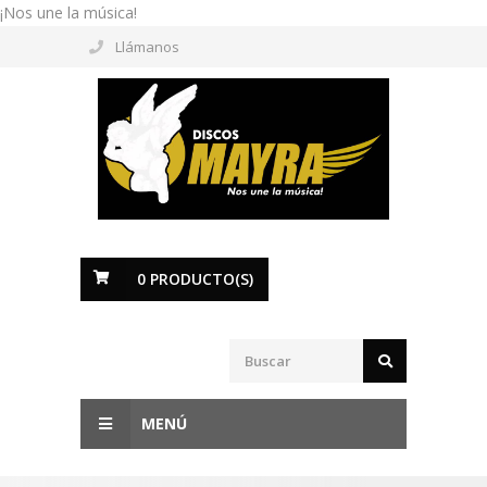
¡Nos une la música!
Llámanos
0
PRODUCTO(S)
MENÚ