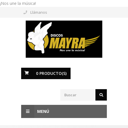
¡Nos une la música!
Llámanos
0
PRODUCTO(S)
MENÚ