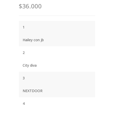
$36.000
1
Hailey con jb
2
City diva
3
NEXTDOOR
4