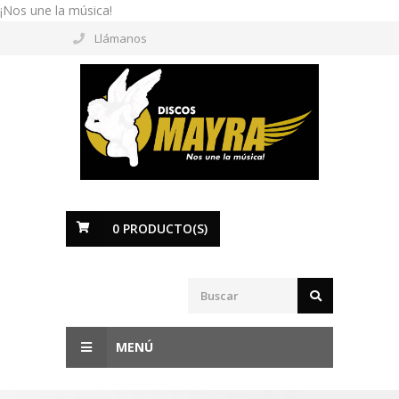
¡Nos une la música!
Llámanos
0
PRODUCTO(S)
MENÚ