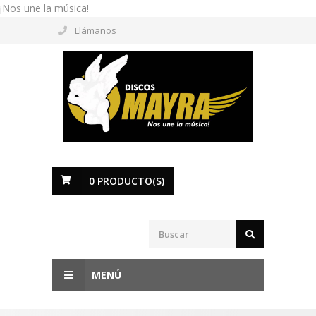
¡Nos une la música!
Llámanos
0
PRODUCTO(S)
MENÚ