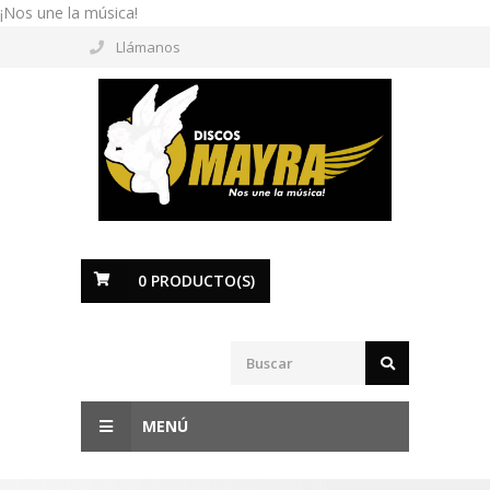
¡Nos une la música!
Llámanos
0
PRODUCTO(S)
MENÚ