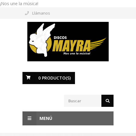
¡Nos une la música!
Llámanos
0
PRODUCTO(S)
MENÚ