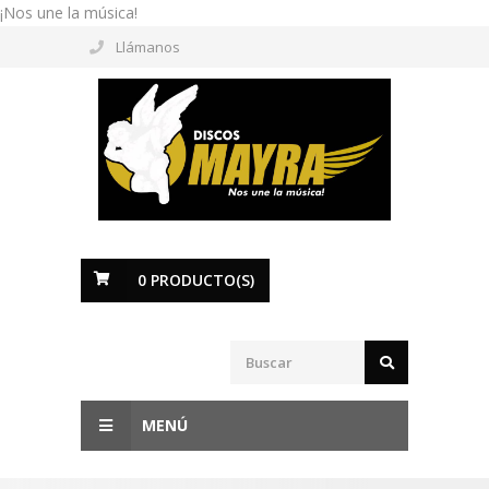
¡Nos une la música!
Llámanos
0
PRODUCTO(S)
MENÚ