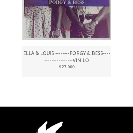
ELLA & LOUIS --------PORGY & BESS----
----------------VINILO
$27.000