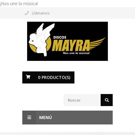
¡Nos une la música!
Llámanos
0
PRODUCTO(S)
MENÚ