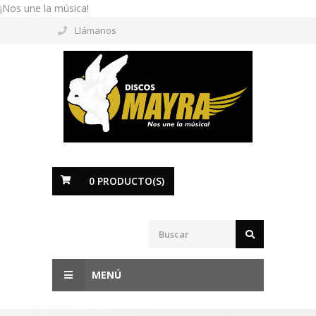
¡Nos une la música!
Llámanos
0
PRODUCTO(S)
MENÚ