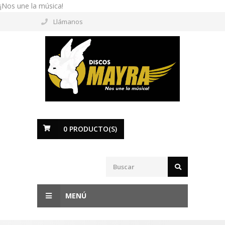
¡Nos une la música!
Llámanos
0
PRODUCTO(S)
MENÚ