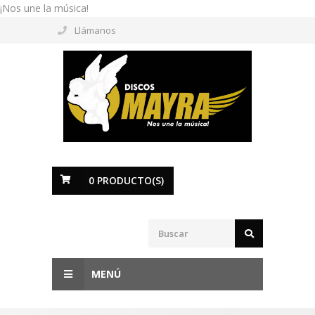
¡Nos une la música!
Llámanos
0
PRODUCTO(S)
MENÚ