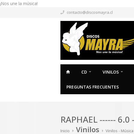
¡Nos une la música!
contacto@discosmayra.cl
CD
VINILOS
PREGUNTAS FRECUENTES
RAPHAEL ------ 6.0 -
Vinilos
Inicio
Vinilos - Música