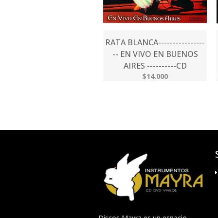
RATA BLANCA----------------
-- EN VIVO EN BUENOS
AIRES ----------CD
$14.000
Discos Mayra es un espacio