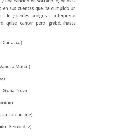
 una canción en solitario. Y, de esta
ijo en sus cuentas que ha cumplido un
me de grandes amigos e interpretar
re quise cantar pero grabé…¡hasta
el Carrasco)
eat. Vanesa Martín)
ez)
 (feat. Gloria Trevi)
lborán)
alia Lafourcade)
Alejandro Fernández)