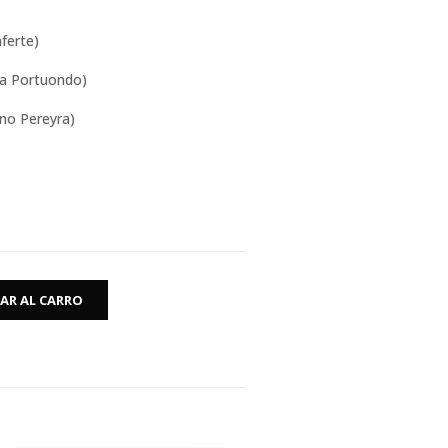
 Mon Laferte)
ara Portuondo)
ciano Pereyra)