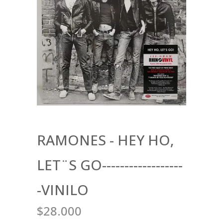
RAMONES - HEY HO,
LET¨S GO------------------
-VINILO
$28.000