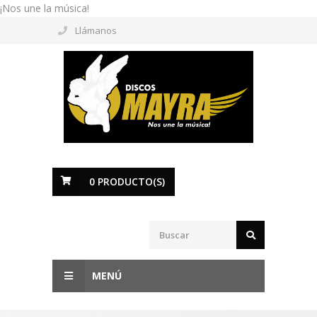
¡Nos une la música!
Llámanos
0
PRODUCTO(S)
MENÚ