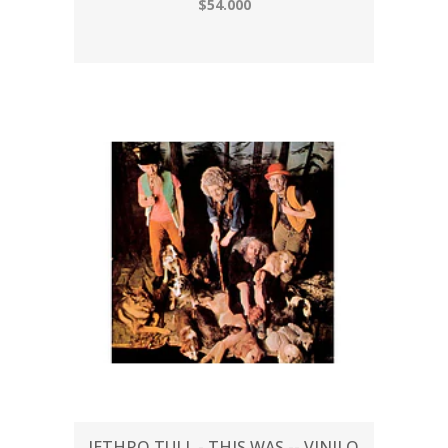
$54.000
JETHRO TULL - THIS WAS -- VINILO