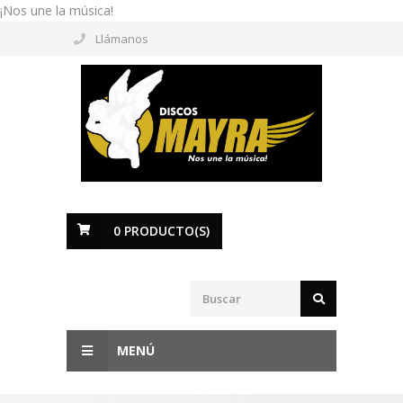
¡Nos une la música!
Llámanos
0
PRODUCTO(S)
MENÚ