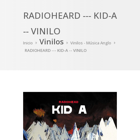
RADIOHEARD --- KID-A
-- VINILO
Vinilos
Inicio
Vinilos - Música Anglo
RADIOHEARD --- KID-A -- VINILO