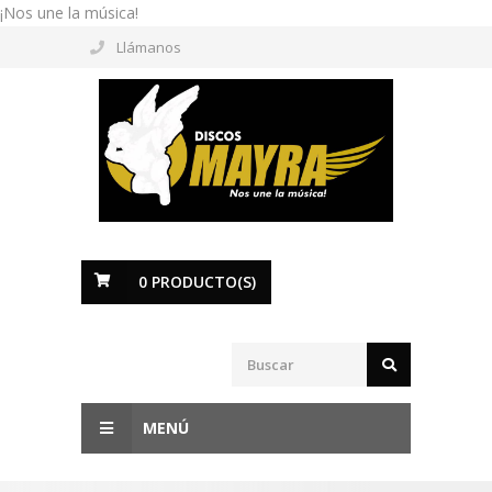
¡Nos une la música!
Llámanos
0
PRODUCTO(S)
MENÚ