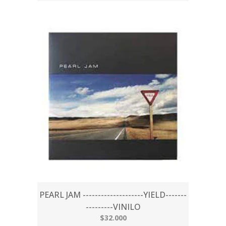
PEARL JAM --------------------YIELD-------
---------VINILO
$32.000