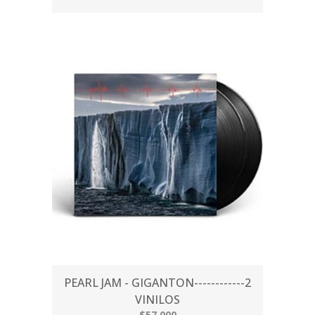
PEARL JAM - GIGANTON------------2
VINILOS
$57.000