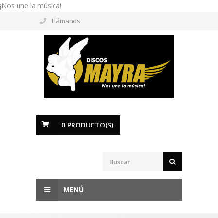
¡Nos une la música!
Llámanos
0
PRODUCTO(S)
MENÚ