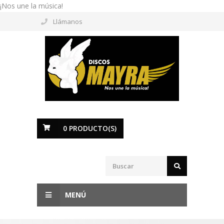
¡Nos une la música!
Llámanos
0
PRODUCTO(S)
MENÚ