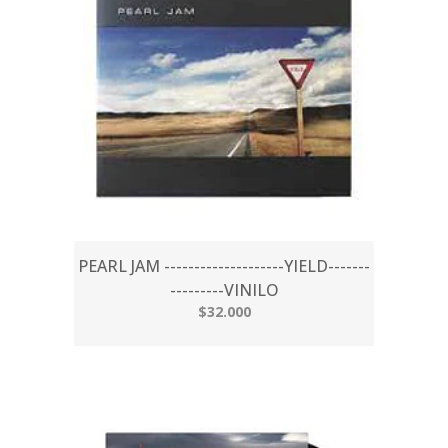
PEARL JAM --------------------YIELD-------
---------VINILO
$32.000