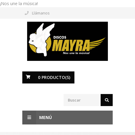
¡Nos une la música!
Llámanos
0
PRODUCTO(S)
MENÚ