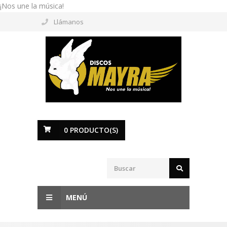
¡Nos une la música!
Llámanos
0
PRODUCTO(S)
MENÚ