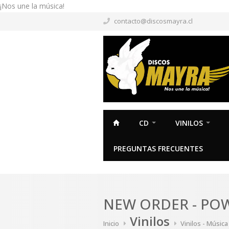
¡Nos une la música!
contacto@discosmayra.cl
CD
VINILOS
PREGUNTAS FRECUENTES
NEW ORDER - PO
Vinilos
Inicio
Vinilos - Músic