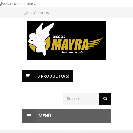
¡Nos une la música!
Llámanos
0
PRODUCTO(S)
MENÚ