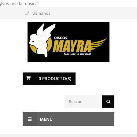
¡Nos une la música!
Llámanos
0
PRODUCTO(S)
MENÚ