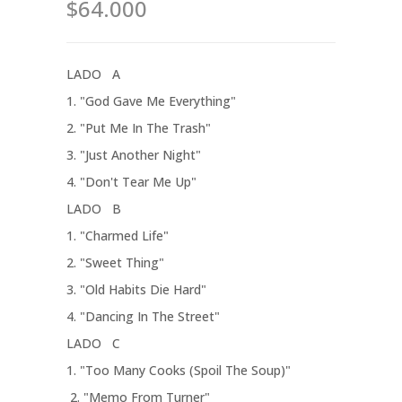
$64.000
LADO A
1. "God Gave Me Everything"
2. "Put Me In The Trash"
3. "Just Another Night"
4. "Don't Tear Me Up"
LADO B
1. "Charmed Life"
2. "Sweet Thing"
3. "Old Habits Die Hard"
4. "Dancing In The Street"
LADO C
1. "Too Many Cooks (Spoil The Soup)"
2. "Memo From Turner"