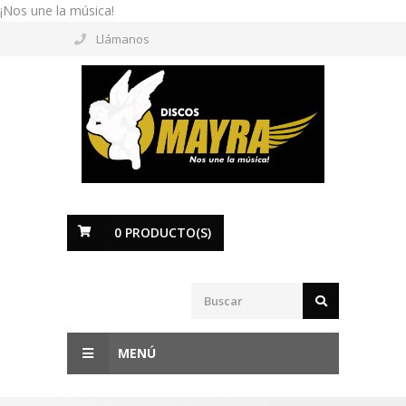
¡Nos une la música!
Llámanos
0
PRODUCTO(S)
MENÚ