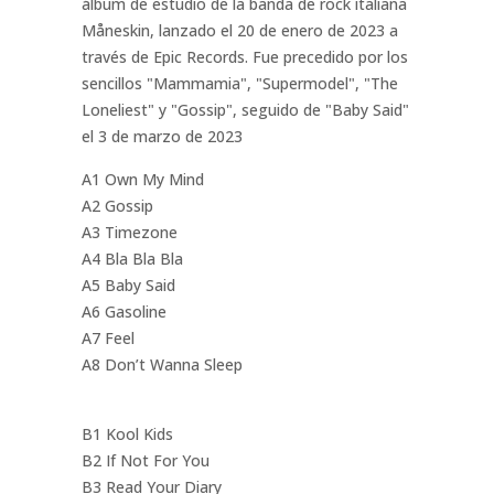
álbum de estudio de la banda de rock italiana
Måneskin, lanzado el 20 de enero de 2023 a
través de Epic Records. Fue precedido por los
sencillos "Mammamia", "Supermodel", "The
Loneliest" y "Gossip", seguido de "Baby Said"
el 3 de marzo de 2023
A1 Own My Mind
A2 Gossip
A3 Timezone
A4 Bla Bla Bla
A5 Baby Said
A6 Gasoline
A7 Feel
A8 Don’t Wanna Sleep
B1 Kool Kids
B2 If Not For You
B3 Read Your Diary