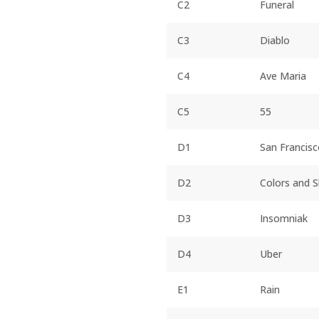
C2
Funeral
C3
Diablo
C4
Ave Maria
C5
55
D1
San Francis
D2
Colors and 
D3
Insomniak
D4
Uber
E1
Rain