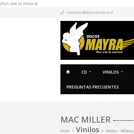
¡Nos une la música!
contacto@discosmayra.cl
CD
VINILOS
PREGUNTAS FRECUENTES
MAC MILLER –--------
Vinilos
Inicio
Vinilos - Músic