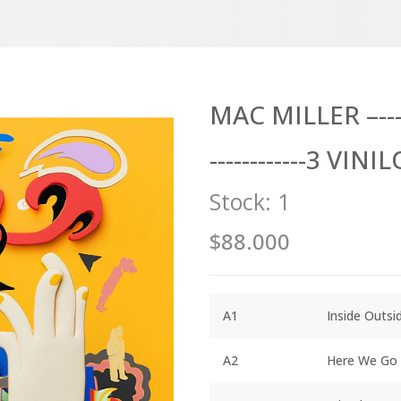
MAC MILLER –-----
------------3 VINI
Stock:
1
$88.000
A1
Inside Outsi
A2
Here We Go