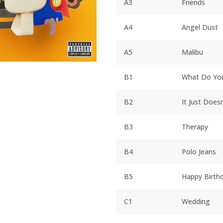
A3
Friends
A4
Angel Dust
A5
Malibu
B1
What Do Yo
B2
It Just Does
B3
Therapy
B4
Polo Jeans
B5
Happy Birth
C1
Wedding