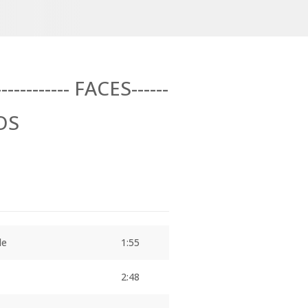
--------- FACES------
LOS
de
1:55
2:48