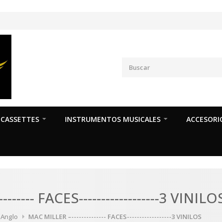
CASSETTES
INSTRUMENTOS MUSICALES
ACCESORI
------ FACES------------------3 VINILO
a Anglo
MAC MILLER –-------------- FACES------------------3 VINILOS