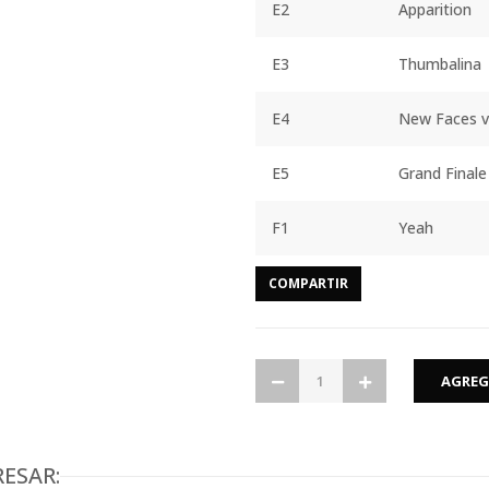
E2
Apparition
E3
Thumbalina
E4
New Faces 
E5
Grand Finale
F1
Yeah
COMPARTIR
ESAR: