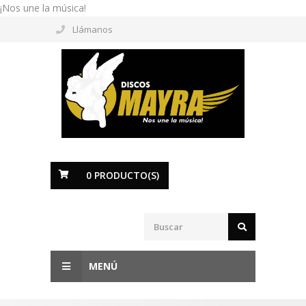
¡Nos une la música!
Llámanos
0
PRODUCTO(S)
MENÚ