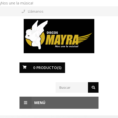
¡Nos une la música!
Llámanos
0
PRODUCTO(S)
MENÚ