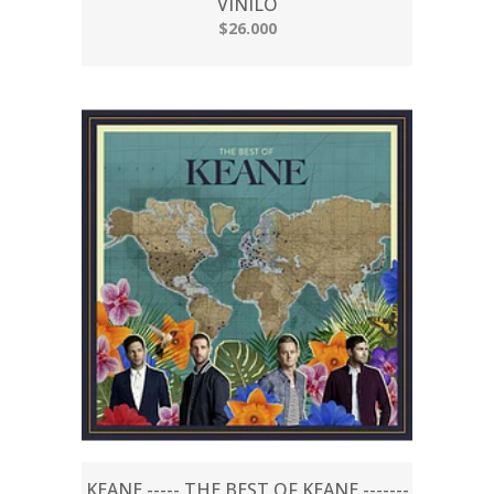
VINILO
$26.000
KEANE ----- THE BEST OF KEANE -------