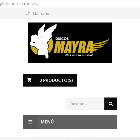
¡Nos une la música!
Llámanos
0
PRODUCTO(S)
MENÚ