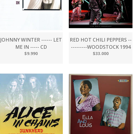
JOHNNY WINTER ------ LET
RED HOT CHILI PEPPERS --
ME IN ----- CD
---------WOODSTOCK 1994
$9.990
$33.000