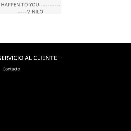
HAPPEN TO YOU------------
----- VINILO
$28.000
SERVICIO AL CLIENTE
Contacto