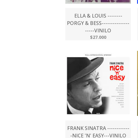
ELLA & LOUIS --------
PORGY & BESS---------------
-----VINILO
$27.000
FRANK SINATRA ------------
-NICE 'N' EASY---VINILO