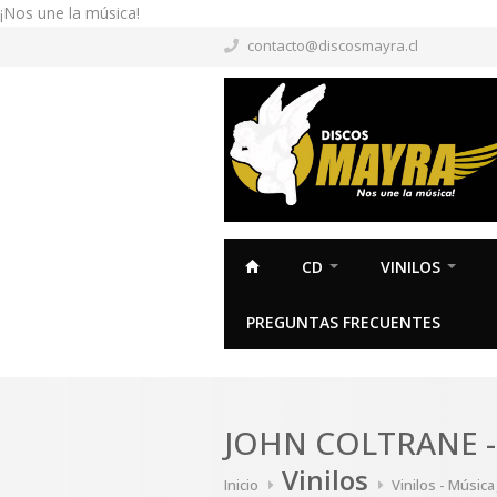
¡Nos une la música!
contacto@discosmayra.cl
CD
VINILOS
PREGUNTAS FRECUENTES
JOHN COLTRANE -
Vinilos
Inicio
Vinilos - Música