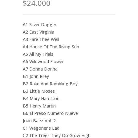
$24.000
A1 Silver Dagger
A2 East Virginia
A3 Fare Thee Well
A4 House Of The Rising Sun
A5 All My Trials
A6 Wildwood Flower
A7 Donna Donna
B1 John Riley
B2 Rake And Rambling Boy
B3 Little Moses
B4 Mary Hamilton
B5 Henry Martin
B6 El Preso Numero Nueve
Joan Baez Vol. 2
C1 Wagoner’s Lad
C2 The Trees They Do Grow High