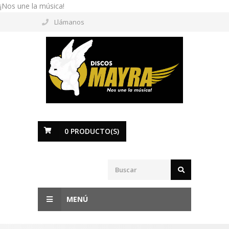
¡Nos une la música!
Llámanos
0
PRODUCTO(S)
MENÚ