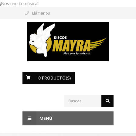
¡Nos une la música!
Llámanos
0
PRODUCTO(S)
MENÚ