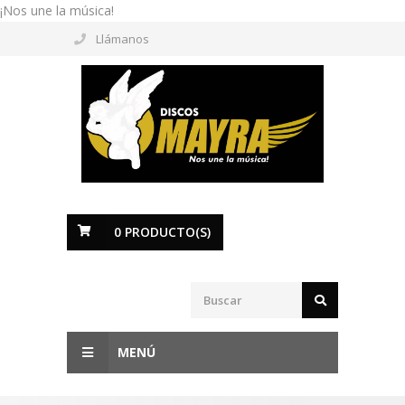
¡Nos une la música!
Llámanos
0
PRODUCTO(S)
MENÚ