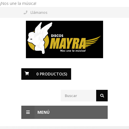
¡Nos une la música!
Llámanos
0
PRODUCTO(S)
MENÚ