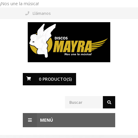
¡Nos une la música!
Llámanos
0
PRODUCTO(S)
MENÚ